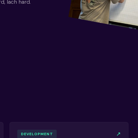
d, lach hard.
↗
DEVELOPMENT