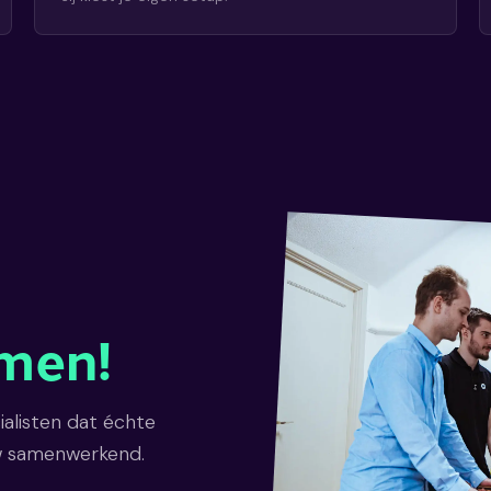
men!
alisten dat échte
uw samenwerkend.