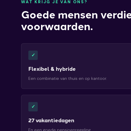
WAT KRIJG JE VAN ONS?
Goede mensen verdi
voorwaarden.
✓
Flexibel & hybride
Een combinatie van thuis en op kantoor.
✓
27 vakantiedagen
En een goede pensioenregeling.