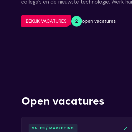
collega's en de nieuwste technologie. Werk har
BEKIJK VACATURES
2
open vacatures
Open vacatures
↗
SALES / MARKETING