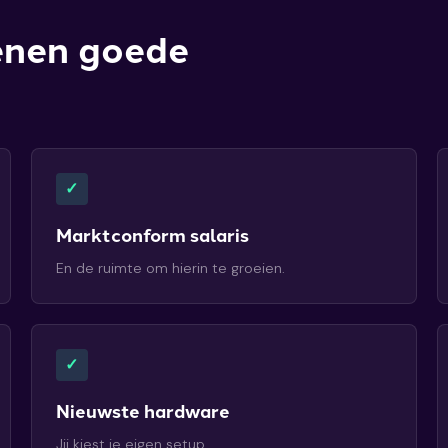
enen goede
✓
Marktconform salaris
En de ruimte om hierin te groeien.
✓
Nieuwste hardware
Jij kiest je eigen setup.