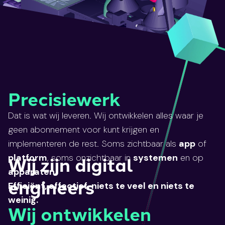
Precisiewerk
Dat is wat wij leveren. Wij ontwikkelen alles waar je
geen abonnement voor kunt krijgen en
implementeren de rest. Soms zichtbaar als
app
of
Wij zijn digital
platform
, soms onzichtbaar in
systemen
en op
apparaten
.
engineers
Efficiënt, effectief, niets te veel en niets te
weinig.
Wij ontwikkelen