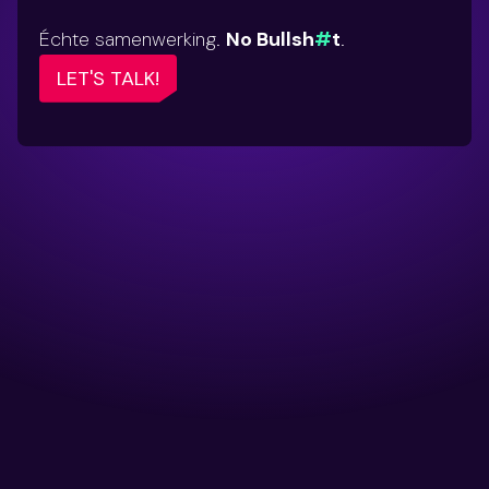
Échte samenwerking.
No Bullsh
#
t
.
LET'S TALK!