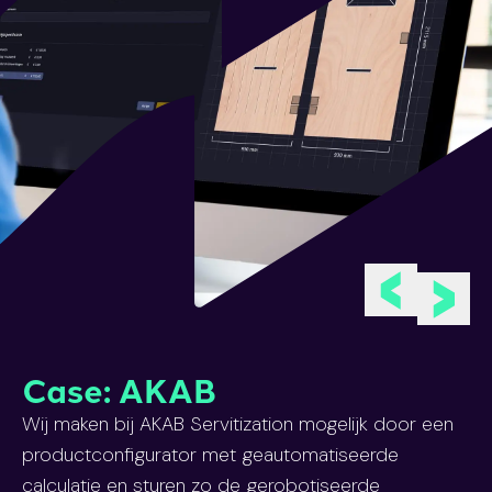
Previous slid
Next s
Case:
AKAB
Wij maken bij AKAB Servitization mogelijk door een
productconfigurator met geautomatiseerde
calculatie en sturen zo de gerobotiseerde